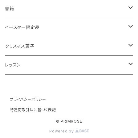
スコーンと紅茶のギフト
ルバーブ
チーズスコーン
バナナブレッド
アールグレイ
書籍
アウトレットスコーン
リーフ
アールグレイ
オーガニックラベンダー
ウエリッシュケーキ
セイロンティー
インテリア
イースター限定品
チーズスコーン
ティーバッグ
ディンブラ
いちご
抹茶と小豆
ヴィクトリアサンドイッチケーキ
紅茶ギフト
紅茶缶
ビスケット・クッキー
クリスマス菓子
ウバ
紅茶・お菓子ギフト
栗のスコーン
オレンジとポピーシードのケーキ
薔薇の紅茶
本
アイシングクッキー
ミンスパイ
レッスン
ヌワラエリヤ
紅茶ギフトボックス
全粒粉のスコーン
ミンスパイ
ストロベリーティー
エコバッグ
クリスマスプディング
動画レッスン
ルフナ
プライバシーポリシー
苺ミルク
シードケーキ
イングリッシュブレックファースト
テーブル雑貨・器
ジンジャーブレッドマン
オンラインレッスン
特定商取引法に基づく表記
キャンディー
レモンスコーン
ロックケーキ
チャイティー
ジンジャーブレッドケーキ
UAEアブダビ教室レッスン
© PRIMROSE
Powered by