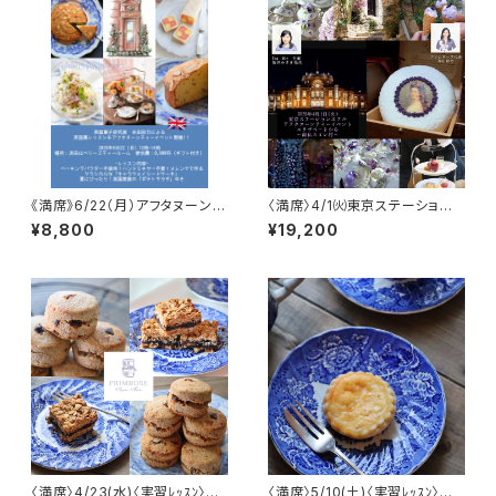
《満席》6/22（月）アフタヌーンテ
〈満席〉4/1㈫東京ステーション
ィーイベント@ベリーズティール
ホテル 〈スミレ〉アフタヌーンテ
¥8,800
¥19,200
ーム
ィーイベント
〈満席〉4/23(水)〈実習ﾚｯｽﾝ〉英
〈満席〉5/10(土)〈実習ﾚｯｽﾝ〉英