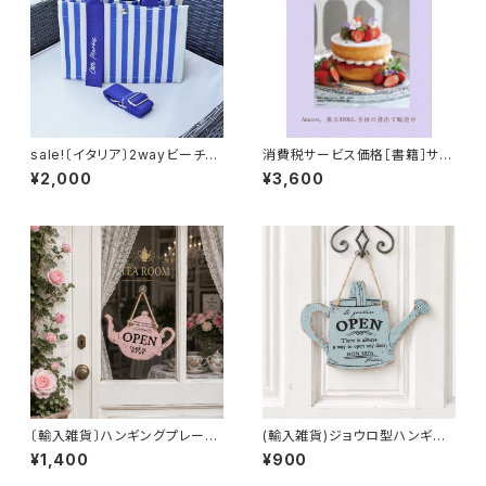
sale!〔イタリア〕2wayビーチバ
消費税サービス価格［書籍］サイ
ッグ
ン入り「英国菓子事典」
¥2,000
¥3,600
〔輸入雑貨〕ハンギングプレート
(輸入雑貨)ジョウロ型ハンギン
（ピンク）
グプレート(ブルー)
¥1,400
¥900