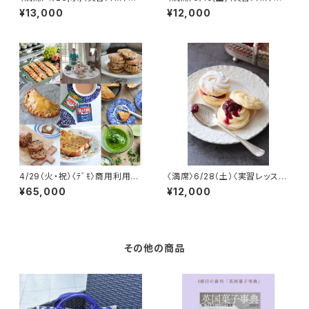
国産スペルト全粒粉とデーツの
国伝統菓子ﾒｲﾄﾞｵﾌﾞｵﾅｰとﾗﾌﾊﾟﾌ
¥13,000
¥12,000
スコーンとお菓子
ﾍﾟｲｽﾄﾘｰ
4/29（火・祝）〈ﾃﾞﾓ〉商用利用
〈満席〉6/28（土）〈実習レッス
可 ﾌﾟﾛﾌｪｯｼｮﾅﾙｸﾗｽ「ウェール
ン〉ヴィエニーズワール
¥65,000
¥12,000
ズの郷土菓子＆料理」
その他の商品