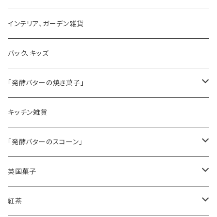
ゼリーモールド
インテリア、ガーデン雑貨
コンポート
バック、キッズ
ハマースレイ
「発酵バターの焼き菓子」
バターサンドクッキー
キッチン雑貨
シードケーキ
「発酵バターのスコーン」
レモンドリズルケーキ
プレーンスコーン
英国菓子
スコーンギフト
オーガニックラベンダー
アールグレイティースコーン
レモンドリズルケーキ
紅茶