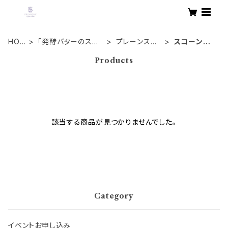
HOM
「発酵バターのスコ
プレーンスコ
スコーンギ
E
ーン」
ーン
フト
Products
該当する商品が見つかりませんでした。
Category
イベントお申し込み