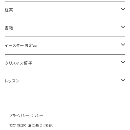
スコーンギフト
オーガニックラベンダー
アールグレイティースコーン
レモンドリズルケーキ
紅茶
スコーンと紅茶のギフト
ルバーブ
チーズスコーン
バナナブレッド
アールグレイ
書籍
アウトレットスコーン
リーフ
アールグレイ
オーガニックラベンダー
ウエリッシュケーキ
セイロンティー
インテリア
イースター限定品
チーズスコーン
ティーバッグ
ディンブラ
いちご
抹茶と小豆
ヴィクトリアサンドイッチケーキ
紅茶ギフト
紅茶缶
ビスケット・クッキー
クリスマス菓子
ウバ
紅茶・お菓子ギフト
栗のスコーン
オレンジとポピーシードのケーキ
薔薇の紅茶
本
アイシングクッキー
ミンスパイ
レッスン
ヌワラエリヤ
紅茶ギフトボックス
全粒粉のスコーン
ミンスパイ
ストロベリーティー
エコバッグ
クリスマスプディング
動画レッスン
ルフナ
苺ミルク
シードケーキ
イングリッシュブレックファースト
テーブル雑貨・器
ジンジャーブレッドマン
オンラインレッスン
プライバシーポリシー
特定商取引法に基づく表記
キャンディー