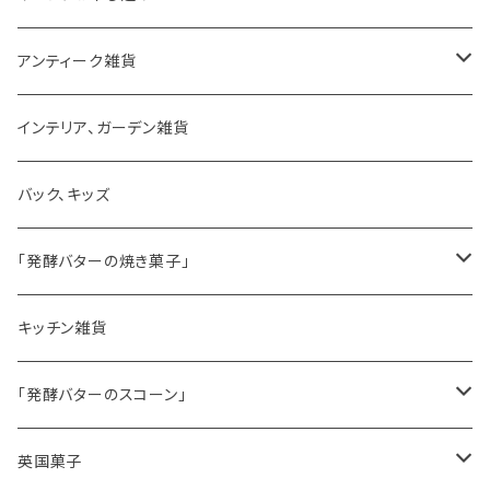
アンティーク雑貨
ゼリーモールド
インテリア、ガーデン雑貨
コンポート
バック、キッズ
ハマースレイ
「発酵バターの焼き菓子」
バターサンドクッキー
キッチン雑貨
シードケーキ
「発酵バターのスコーン」
レモンドリズルケーキ
プレーンスコーン
英国菓子