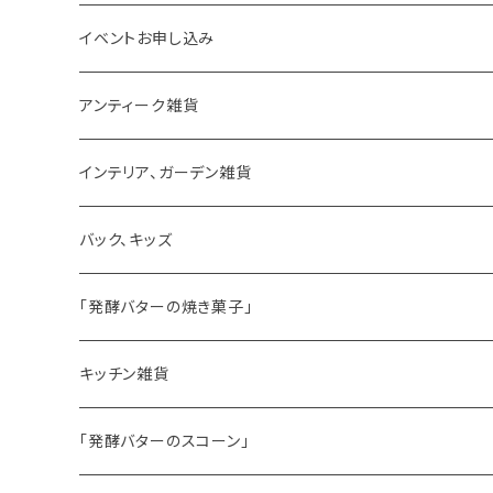
イベントお申し込み
アンティーク雑貨
ゼリーモールド
インテリア、ガーデン雑貨
コンポート
バック、キッズ
ハマースレイ
「発酵バターの焼き菓子」
バターサンドクッキー
キッチン雑貨
シードケーキ
「発酵バターのスコーン」