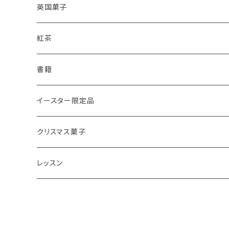
レモンドリズルケーキ
プレーンスコーン
英国菓子
スコーンギフト
オーガニックラベンダー
アールグレイティースコーン
レモンドリズルケーキ
紅茶
スコーンと紅茶のギフト
ルバーブ
チーズスコーン
バナナブレッド
アールグレイ
書籍
アウトレットスコーン
リーフ
アールグレイ
オーガニックラベンダー
ウエリッシュケーキ
セイロンティー
インテリア
イースター限定品
チーズスコーン
ティーバッグ
ディンブラ
いちご
抹茶と小豆
ヴィクトリアサンドイッチケーキ
紅茶ギフト
紅茶缶
ビスケット・クッキー
クリスマス菓子
ウバ
紅茶・お菓子ギフト
栗のスコーン
オレンジとポピーシードのケーキ
薔薇の紅茶
本
アイシングクッキー
ミンスパイ
レッスン
ヌワラエリヤ
紅茶ギフトボックス
全粒粉のスコーン
ミンスパイ
ストロベリーティー
エコバッグ
クリスマスプディング
動画レッスン
ルフナ
苺ミルク
シードケーキ
イングリッシュブレックファースト
テーブル雑貨・器
ジンジャーブレッドマン
オンラインレッスン