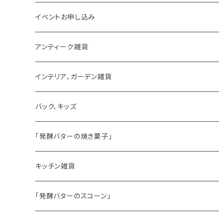
イベントお申し込み
アンティーク雑貨
ゼリーモールド
インテリア、ガーデン雑貨
コンポート
バック、キッズ
ハマースレイ
「発酵バターの焼き菓子」
バターサンドクッキー
キッチン雑貨
シードケーキ
「発酵バターのスコーン」