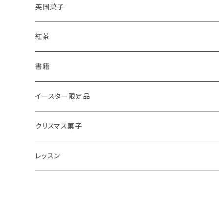
レモンドリズルケーキ
プレーンスコーン
英国菓子
スコーンギフト
オーガニックラベンダー
アールグレイティースコーン
レモンドリズルケーキ
紅茶
スコーンと紅茶のギフト
ルバーブ
チーズスコーン
バナナブレッド
アールグレイ
書籍
アウトレットスコーン
リーフ
アールグレイ
オーガニックラベンダー
ウエリッシュケーキ
セイロンティー
インテリア
イースター限定品
チーズスコーン
ティーバッグ
ディンブラ
いちご
抹茶と小豆
ヴィクトリアサンドイッチケーキ
紅茶ギフト
紅茶缶
ビスケット・クッキー
クリスマス菓子
ウバ
紅茶・お菓子ギフト
栗のスコーン
オレンジとポピーシードのケーキ
薔薇の紅茶
本
アイシングクッキー
ミンスパイ
レッスン
ヌワラエリヤ
紅茶ギフトボックス
全粒粉のスコーン
ミンスパイ
ストロベリーティー
エコバッグ
クリスマスプディング
動画レッスン
ルフナ
苺ミルク
シードケーキ
イングリッシュブレックファースト
テーブル雑貨・器
ジンジャーブレッドマン
オンラインレッスン