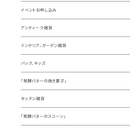
イベントお申し込み
アンティーク雑貨
ゼリーモールド
インテリア、ガーデン雑貨
コンポート
バック、キッズ
ハマースレイ
「発酵バターの焼き菓子」
バターサンドクッキー
キッチン雑貨
シードケーキ
「発酵バターのスコーン」