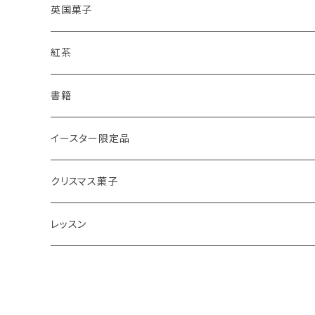
レモンドリズルケーキ
プレーンスコーン
英国菓子
スコーンギフト
オーガニックラベンダー
アールグレイティースコーン
レモンドリズルケーキ
紅茶
スコーンと紅茶のギフト
ルバーブ
チーズスコーン
バナナブレッド
アールグレイ
書籍
アウトレットスコーン
リーフ
アールグレイ
オーガニックラベンダー
ウエリッシュケーキ
セイロンティー
インテリア
イースター限定品
チーズスコーン
ティーバッグ
ディンブラ
いちご
抹茶と小豆
ヴィクトリアサンドイッチケーキ
紅茶ギフト
紅茶缶
ビスケット・クッキー
クリスマス菓子
ウバ
紅茶・お菓子ギフト
栗のスコーン
オレンジとポピーシードのケーキ
薔薇の紅茶
本
アイシングクッキー
ミンスパイ
レッスン
ヌワラエリヤ
紅茶ギフトボックス
全粒粉のスコーン
ミンスパイ
ストロベリーティー
エコバッグ
クリスマスプディング
動画レッスン
ルフナ
苺ミルク
シードケーキ
イングリッシュブレックファースト
テーブル雑貨・器
ジンジャーブレッドマン
オンラインレッスン