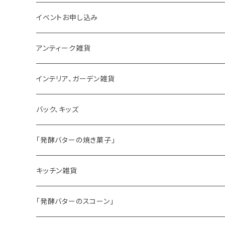
イベントお申し込み
アンティーク雑貨
ゼリーモールド
インテリア、ガーデン雑貨
コンポート
バック、キッズ
ハマースレイ
「発酵バターの焼き菓子」
バターサンドクッキー
キッチン雑貨
シードケーキ
「発酵バターのスコーン」