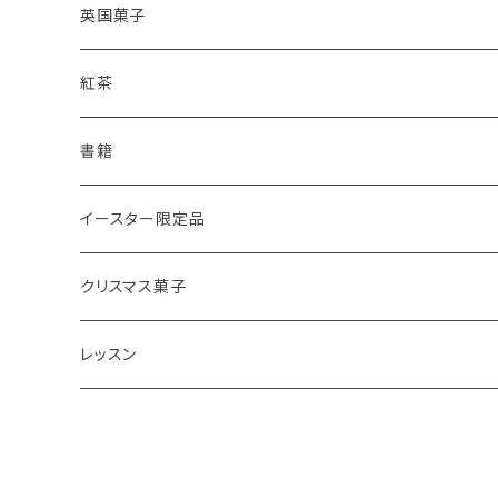
レモンドリズルケーキ
プレーンスコーン
英国菓子
スコーンギフト
オーガニックラベンダー
アールグレイティースコーン
レモンドリズルケーキ
紅茶
スコーンと紅茶のギフト
ルバーブ
チーズスコーン
バナナブレッド
アールグレイ
書籍
アウトレットスコーン
リーフ
アールグレイ
オーガニックラベンダー
ウエリッシュケーキ
セイロンティー
インテリア
イースター限定品
チーズスコーン
ティーバッグ
ディンブラ
いちご
抹茶と小豆
ヴィクトリアサンドイッチケーキ
紅茶ギフト
紅茶缶
ビスケット・クッキー
クリスマス菓子
ウバ
紅茶・お菓子ギフト
栗のスコーン
オレンジとポピーシードのケーキ
薔薇の紅茶
本
アイシングクッキー
ミンスパイ
レッスン
ヌワラエリヤ
紅茶ギフトボックス
全粒粉のスコーン
ミンスパイ
ストロベリーティー
エコバッグ
クリスマスプディング
動画レッスン
ルフナ
苺ミルク
シードケーキ
イングリッシュブレックファースト
テーブル雑貨・器
ジンジャーブレッドマン
オンラインレッスン