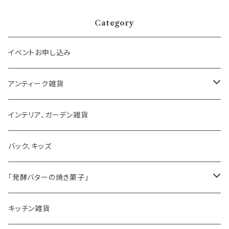
Category
イベントお申し込み
アンティーク雑貨
ゼリーモールド
インテリア、ガーデン雑貨
コンポート
バック、キッズ
ハマースレイ
「発酵バターの焼き菓子」
バターサンドクッキー
キッチン雑貨