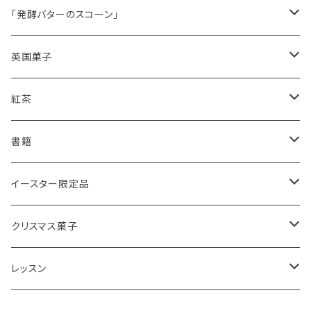
シードケーキ
「発酵バターのスコーン」
レモンドリズルケーキ
プレーンスコーン
英国菓子
スコーンギフト
オーガニックラベンダー
アールグレイティースコーン
レモンドリズルケーキ
紅茶
スコーンと紅茶のギフト
ルバーブ
チーズスコーン
バナナブレッド
アールグレイ
書籍
アウトレットスコーン
リーフ
アールグレイ
オーガニックラベンダー
ウエリッシュケーキ
セイロンティー
インテリア
イースター限定品
チーズスコーン
ティーバッグ
ディンブラ
いちご
抹茶と小豆
ヴィクトリアサンドイッチケーキ
紅茶ギフト
紅茶缶
ビスケット・クッキー
クリスマス菓子
ウバ
紅茶・お菓子ギフト
栗のスコーン
オレンジとポピーシードのケーキ
薔薇の紅茶
本
アイシングクッキー
ミンスパイ
レッスン
ヌワラエリヤ
紅茶ギフトボックス
全粒粉のスコーン
ミンスパイ
ストロベリーティー
エコバッグ
クリスマスプディング
動画レッスン