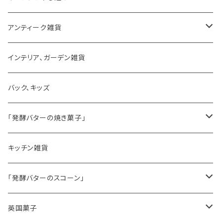
アンティーク雑貨
ゼリーモールド
インテリア、ガーデン雑貨
コンポート
バック、キッズ
ハマースレイ
「発酵バターの焼き菓子」
バターサンドクッキー
キッチン雑貨
シードケーキ
「発酵バターのスコーン」
レモンドリズルケーキ
プレーンスコーン
英国菓子