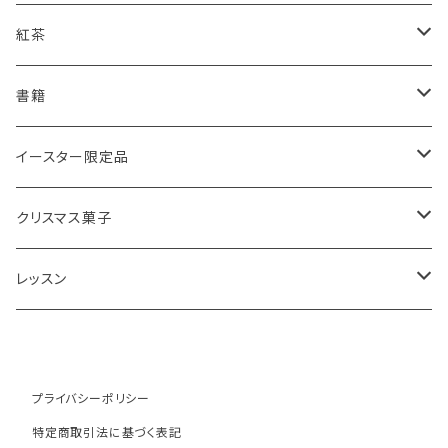
スコーンギフト
オーガニックラベンダー
アールグレイティースコーン
レモンドリズルケーキ
紅茶
スコーンと紅茶のギフト
ルバーブ
チーズスコーン
バナナブレッド
アールグレイ
書籍
アウトレットスコーン
リーフ
アールグレイ
オーガニックラベンダー
ウエリッシュケーキ
セイロンティー
インテリア
イースター限定品
チーズスコーン
ティーバッグ
ディンブラ
いちご
抹茶と小豆
ヴィクトリアサンドイッチケーキ
紅茶ギフト
紅茶缶
ビスケット・クッキー
クリスマス菓子
ウバ
紅茶・お菓子ギフト
栗のスコーン
オレンジとポピーシードのケーキ
薔薇の紅茶
本
アイシングクッキー
ミンスパイ
レッスン
ヌワラエリヤ
紅茶ギフトボックス
全粒粉のスコーン
ミンスパイ
ストロベリーティー
エコバッグ
クリスマスプディング
動画レッスン
ルフナ
苺ミルク
シードケーキ
イングリッシュブレックファースト
テーブル雑貨・器
ジンジャーブレッドマン
オンラインレッスン
プライバシーポリシー
特定商取引法に基づく表記
キャンディー