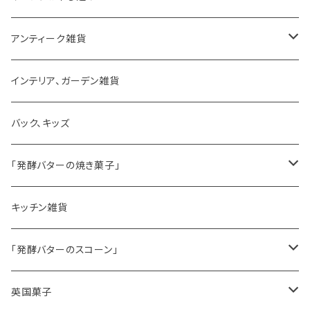
アンティーク雑貨
ゼリーモールド
インテリア、ガーデン雑貨
コンポート
バック、キッズ
ハマースレイ
「発酵バターの焼き菓子」
バターサンドクッキー
キッチン雑貨
シードケーキ
「発酵バターのスコーン」
レモンドリズルケーキ
プレーンスコーン
英国菓子