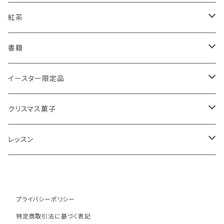
スコーンギフト
オーガニックラベンダー
アールグレイティースコーン
レモンドリズルケーキ
紅茶
スコーンと紅茶のギフト
ルバーブ
チーズスコーン
バナナブレッド
アールグレイ
書籍
アウトレットスコーン
リーフ
アールグレイ
オーガニックラベンダー
ウエリッシュケーキ
セイロンティー
インテリア
イースター限定品
チーズスコーン
ティーバッグ
ディンブラ
いちご
抹茶と小豆
ヴィクトリアサンドイッチケーキ
紅茶ギフト
紅茶缶
ビスケット・クッキー
クリスマス菓子
ウバ
紅茶・お菓子ギフト
栗のスコーン
オレンジとポピーシードのケーキ
薔薇の紅茶
本
アイシングクッキー
ミンスパイ
レッスン
ヌワラエリヤ
紅茶ギフトボックス
全粒粉のスコーン
ミンスパイ
ストロベリーティー
エコバッグ
クリスマスプディング
動画レッスン
ルフナ
苺ミルク
シードケーキ
イングリッシュブレックファースト
テーブル雑貨・器
ジンジャーブレッドマン
オンラインレッスン
プライバシーポリシー
特定商取引法に基づく表記
キャンディー