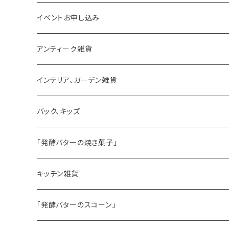
イベントお申し込み
アンティーク雑貨
ゼリーモールド
インテリア、ガーデン雑貨
コンポート
バック、キッズ
ハマースレイ
「発酵バターの焼き菓子」
バターサンドクッキー
キッチン雑貨
シードケーキ
「発酵バターのスコーン」