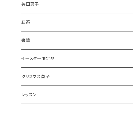
レモンドリズルケーキ
プレーンスコーン
英国菓子
スコーンギフト
オーガニックラベンダー
アールグレイティースコーン
レモンドリズルケーキ
紅茶
スコーンと紅茶のギフト
ルバーブ
チーズスコーン
バナナブレッド
アールグレイ
書籍
アウトレットスコーン
リーフ
アールグレイ
オーガニックラベンダー
ウエリッシュケーキ
セイロンティー
インテリア
イースター限定品
チーズスコーン
ティーバッグ
ディンブラ
いちご
抹茶と小豆
ヴィクトリアサンドイッチケーキ
紅茶ギフト
紅茶缶
ビスケット・クッキー
クリスマス菓子
ウバ
紅茶・お菓子ギフト
栗のスコーン
オレンジとポピーシードのケーキ
薔薇の紅茶
本
アイシングクッキー
ミンスパイ
レッスン
ヌワラエリヤ
紅茶ギフトボックス
全粒粉のスコーン
ミンスパイ
ストロベリーティー
エコバッグ
クリスマスプディング
動画レッスン
ルフナ
苺ミルク
シードケーキ
イングリッシュブレックファースト
テーブル雑貨・器
ジンジャーブレッドマン
オンラインレッスン