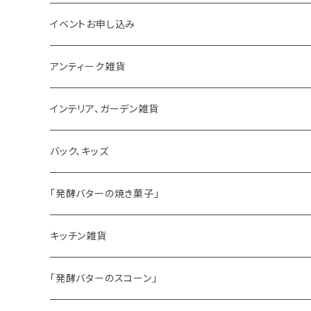
イベントお申し込み
アンティーク雑貨
ゼリーモールド
インテリア、ガーデン雑貨
コンポート
バック、キッズ
ハマースレイ
「発酵バターの焼き菓子」
バターサンドクッキー
キッチン雑貨
シードケーキ
「発酵バターのスコーン」