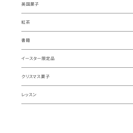
レモンドリズルケーキ
プレーンスコーン
英国菓子
スコーンギフト
オーガニックラベンダー
アールグレイティースコーン
レモンドリズルケーキ
紅茶
スコーンと紅茶のギフト
ルバーブ
チーズスコーン
バナナブレッド
アールグレイ
書籍
アウトレットスコーン
リーフ
アールグレイ
オーガニックラベンダー
ウエリッシュケーキ
セイロンティー
インテリア
イースター限定品
チーズスコーン
ティーバッグ
ディンブラ
いちご
抹茶と小豆
ヴィクトリアサンドイッチケーキ
紅茶ギフト
紅茶缶
ビスケット・クッキー
クリスマス菓子
ウバ
紅茶・お菓子ギフト
栗のスコーン
オレンジとポピーシードのケーキ
薔薇の紅茶
本
アイシングクッキー
ミンスパイ
レッスン
ヌワラエリヤ
紅茶ギフトボックス
全粒粉のスコーン
ミンスパイ
ストロベリーティー
エコバッグ
クリスマスプディング
動画レッスン
ルフナ
苺ミルク
シードケーキ
イングリッシュブレックファースト
テーブル雑貨・器
ジンジャーブレッドマン
オンラインレッスン