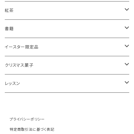
スコーンギフト
オーガニックラベンダー
アールグレイティースコーン
レモンドリズルケーキ
紅茶
スコーンと紅茶のギフト
ルバーブ
チーズスコーン
バナナブレッド
アールグレイ
書籍
アウトレットスコーン
リーフ
アールグレイ
オーガニックラベンダー
ウエリッシュケーキ
セイロンティー
インテリア
イースター限定品
チーズスコーン
ティーバッグ
ディンブラ
いちご
抹茶と小豆
ヴィクトリアサンドイッチケーキ
紅茶ギフト
紅茶缶
ビスケット・クッキー
クリスマス菓子
ウバ
紅茶・お菓子ギフト
栗のスコーン
オレンジとポピーシードのケーキ
薔薇の紅茶
本
アイシングクッキー
ミンスパイ
レッスン
ヌワラエリヤ
紅茶ギフトボックス
全粒粉のスコーン
ミンスパイ
ストロベリーティー
エコバッグ
クリスマスプディング
動画レッスン
ルフナ
苺ミルク
シードケーキ
イングリッシュブレックファースト
テーブル雑貨・器
ジンジャーブレッドマン
オンラインレッスン
プライバシーポリシー
特定商取引法に基づく表記
キャンディー