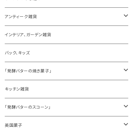
アンティーク雑貨
ゼリーモールド
インテリア、ガーデン雑貨
コンポート
バック、キッズ
ハマースレイ
「発酵バターの焼き菓子」
バターサンドクッキー
キッチン雑貨
シードケーキ
「発酵バターのスコーン」
レモンドリズルケーキ
プレーンスコーン
英国菓子