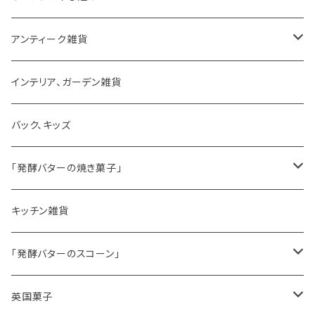
アンティーク雑貨
ゼリーモールド
インテリア、ガーデン雑貨
コンポート
バック、キッズ
ハマースレイ
「発酵バターの焼き菓子」
バターサンドクッキー
キッチン雑貨
シードケーキ
「発酵バターのスコーン」
レモンドリズルケーキ
プレーンスコーン
英国菓子