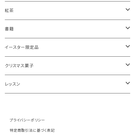
スコーンギフト
オーガニックラベンダー
アールグレイティースコーン
レモンドリズルケーキ
紅茶
スコーンと紅茶のギフト
ルバーブ
チーズスコーン
バナナブレッド
アールグレイ
書籍
アウトレットスコーン
リーフ
アールグレイ
オーガニックラベンダー
ウエリッシュケーキ
セイロンティー
インテリア
イースター限定品
チーズスコーン
ティーバッグ
ディンブラ
いちご
抹茶と小豆
ヴィクトリアサンドイッチケーキ
紅茶ギフト
紅茶缶
ビスケット・クッキー
クリスマス菓子
ウバ
紅茶・お菓子ギフト
栗のスコーン
オレンジとポピーシードのケーキ
薔薇の紅茶
本
アイシングクッキー
ミンスパイ
レッスン
ヌワラエリヤ
紅茶ギフトボックス
全粒粉のスコーン
ミンスパイ
ストロベリーティー
エコバッグ
クリスマスプディング
動画レッスン
ルフナ
苺ミルク
シードケーキ
イングリッシュブレックファースト
テーブル雑貨・器
ジンジャーブレッドマン
オンラインレッスン
プライバシーポリシー
特定商取引法に基づく表記
キャンディー