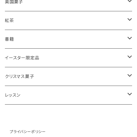
レモンドリズルケーキ
プレーンスコーン
英国菓子
スコーンギフト
オーガニックラベンダー
アールグレイティースコーン
レモンドリズルケーキ
紅茶
スコーンと紅茶のギフト
ルバーブ
チーズスコーン
バナナブレッド
アールグレイ
書籍
アウトレットスコーン
リーフ
アールグレイ
オーガニックラベンダー
ウエリッシュケーキ
セイロンティー
インテリア
イースター限定品
チーズスコーン
ティーバッグ
ディンブラ
いちご
抹茶と小豆
ヴィクトリアサンドイッチケーキ
紅茶ギフト
紅茶缶
ビスケット・クッキー
クリスマス菓子
ウバ
紅茶・お菓子ギフト
栗のスコーン
オレンジとポピーシードのケーキ
薔薇の紅茶
本
アイシングクッキー
ミンスパイ
レッスン
ヌワラエリヤ
紅茶ギフトボックス
全粒粉のスコーン
ミンスパイ
ストロベリーティー
エコバッグ
クリスマスプディング
動画レッスン
ルフナ
苺ミルク
シードケーキ
イングリッシュブレックファースト
テーブル雑貨・器
ジンジャーブレッドマン
オンラインレッスン
プライバシーポリシー