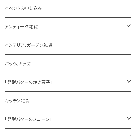
イベントお申し込み
アンティーク雑貨
ゼリーモールド
インテリア、ガーデン雑貨
コンポート
バック、キッズ
ハマースレイ
「発酵バターの焼き菓子」
バターサンドクッキー
キッチン雑貨
シードケーキ
「発酵バターのスコーン」