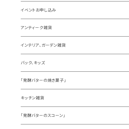
イベントお申し込み
アンティーク雑貨
ゼリーモールド
インテリア、ガーデン雑貨
コンポート
バック、キッズ
ハマースレイ
「発酵バターの焼き菓子」
バターサンドクッキー
キッチン雑貨
シードケーキ
「発酵バターのスコーン」