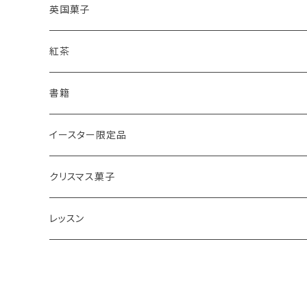
レモンドリズルケーキ
プレーンスコーン
英国菓子
スコーンギフト
オーガニックラベンダー
アールグレイティースコーン
レモンドリズルケーキ
紅茶
スコーンと紅茶のギフト
ルバーブ
チーズスコーン
バナナブレッド
アールグレイ
書籍
アウトレットスコーン
リーフ
アールグレイ
オーガニックラベンダー
ウエリッシュケーキ
セイロンティー
インテリア
イースター限定品
チーズスコーン
ティーバッグ
ディンブラ
いちご
抹茶と小豆
ヴィクトリアサンドイッチケーキ
紅茶ギフト
紅茶缶
ビスケット・クッキー
クリスマス菓子
ウバ
紅茶・お菓子ギフト
栗のスコーン
オレンジとポピーシードのケーキ
薔薇の紅茶
本
アイシングクッキー
ミンスパイ
レッスン
ヌワラエリヤ
紅茶ギフトボックス
全粒粉のスコーン
ミンスパイ
ストロベリーティー
エコバッグ
クリスマスプディング
動画レッスン
ルフナ
苺ミルク
シードケーキ
イングリッシュブレックファースト
テーブル雑貨・器
ジンジャーブレッドマン
オンラインレッスン