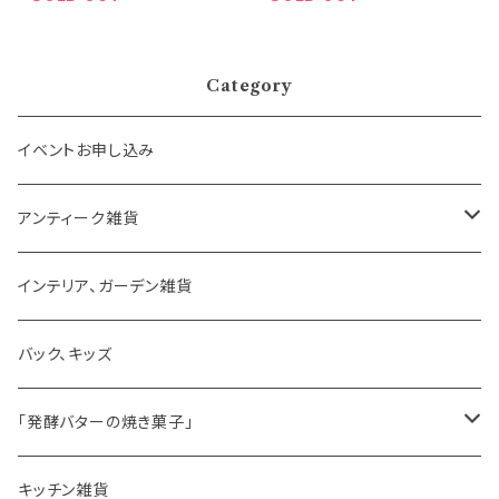
Category
イベントお申し込み
アンティーク雑貨
ゼリーモールド
インテリア、ガーデン雑貨
コンポート
バック、キッズ
ハマースレイ
「発酵バターの焼き菓子」
バターサンドクッキー
キッチン雑貨