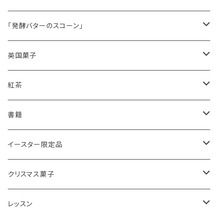
シードケーキ
「発酵バターのスコーン」
レモンドリズルケーキ
プレーンスコーン
英国菓子
スコーンギフト
オーガニックラベンダー
アールグレイティースコーン
レモンドリズルケーキ
紅茶
スコーンと紅茶のギフト
ルバーブ
チーズスコーン
バナナブレッド
アールグレイ
書籍
アウトレットスコーン
リーフ
アールグレイ
オーガニックラベンダー
ウエリッシュケーキ
セイロンティー
インテリア
イースター限定品
チーズスコーン
ティーバッグ
ディンブラ
いちご
抹茶と小豆
ヴィクトリアサンドイッチケーキ
紅茶ギフト
紅茶缶
ビスケット・クッキー
クリスマス菓子
ウバ
紅茶・お菓子ギフト
栗のスコーン
オレンジとポピーシードのケーキ
薔薇の紅茶
本
アイシングクッキー
ミンスパイ
レッスン