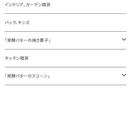
ゼリーモールド
インテリア、ガーデン雑貨
コンポート
バック、キッズ
ハマースレイ
「発酵バターの焼き菓子」
バターサンドクッキー
キッチン雑貨
シードケーキ
「発酵バターのスコーン」
レモンドリズルケーキ
プレーンスコーン
英国菓子
スコーンギフト
オーガニックラベンダー
アールグレイティースコーン
レモンドリズルケーキ
紅茶
キーワードから探す
スコーンと紅茶のギフト
ルバーブ
チーズスコーン
バナナブレッド
アールグレイ
書籍