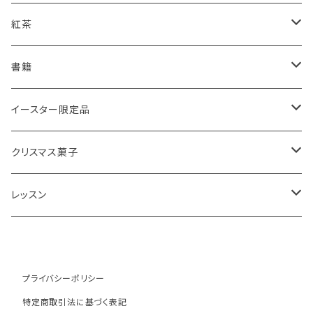
スコーンギフト
オーガニックラベンダー
アールグレイティースコーン
レモンドリズルケーキ
紅茶
スコーンと紅茶のギフト
ルバーブ
チーズスコーン
バナナブレッド
アールグレイ
書籍
アウトレットスコーン
リーフ
アールグレイ
オーガニックラベンダー
ウエリッシュケーキ
セイロンティー
インテリア
イースター限定品
チーズスコーン
ティーバッグ
ディンブラ
いちご
抹茶と小豆
ヴィクトリアサンドイッチケーキ
紅茶ギフト
紅茶缶
ビスケット・クッキー
クリスマス菓子
ウバ
紅茶・お菓子ギフト
栗のスコーン
オレンジとポピーシードのケーキ
薔薇の紅茶
本
アイシングクッキー
ミンスパイ
レッスン
ヌワラエリヤ
紅茶ギフトボックス
全粒粉のスコーン
ミンスパイ
ストロベリーティー
エコバッグ
クリスマスプディング
動画レッスン
ルフナ
苺ミルク
シードケーキ
イングリッシュブレックファースト
テーブル雑貨・器
ジンジャーブレッドマン
オンラインレッスン
プライバシーポリシー
特定商取引法に基づく表記
キャンディー