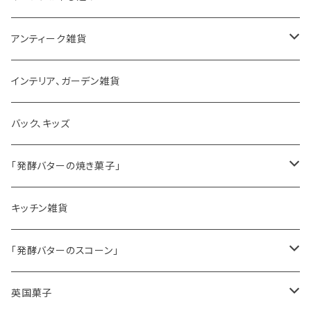
アンティーク雑貨
ゼリーモールド
インテリア、ガーデン雑貨
コンポート
バック、キッズ
ハマースレイ
「発酵バターの焼き菓子」
バターサンドクッキー
キッチン雑貨
シードケーキ
「発酵バターのスコーン」
レモンドリズルケーキ
プレーンスコーン
英国菓子