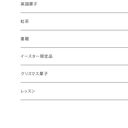
レモンドリズルケーキ
プレーンスコーン
英国菓子
スコーンギフト
オーガニックラベンダー
アールグレイティースコーン
レモンドリズルケーキ
紅茶
スコーンと紅茶のギフト
ルバーブ
チーズスコーン
バナナブレッド
アールグレイ
書籍
アウトレットスコーン
リーフ
アールグレイ
オーガニックラベンダー
ウエリッシュケーキ
セイロンティー
インテリア
イースター限定品
チーズスコーン
ティーバッグ
ディンブラ
いちご
抹茶と小豆
ヴィクトリアサンドイッチケーキ
紅茶ギフト
紅茶缶
ビスケット・クッキー
クリスマス菓子
ウバ
紅茶・お菓子ギフト
栗のスコーン
オレンジとポピーシードのケーキ
薔薇の紅茶
本
アイシングクッキー
ミンスパイ
レッスン
ヌワラエリヤ
紅茶ギフトボックス
全粒粉のスコーン
ミンスパイ
ストロベリーティー
エコバッグ
クリスマスプディング
動画レッスン
ルフナ
苺ミルク
シードケーキ
イングリッシュブレックファースト
テーブル雑貨・器
ジンジャーブレッドマン
オンラインレッスン