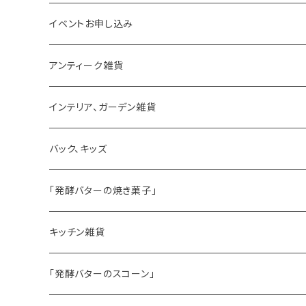
イベントお申し込み
アンティーク雑貨
ゼリーモールド
インテリア、ガーデン雑貨
コンポート
バック、キッズ
ハマースレイ
「発酵バターの焼き菓子」
バターサンドクッキー
キッチン雑貨
シードケーキ
「発酵バターのスコーン」