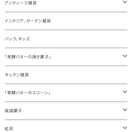
アンティーク雑貨
ゼリーモールド
インテリア、ガーデン雑貨
コンポート
バック、キッズ
ハマースレイ
「発酵バターの焼き菓子」
バターサンドクッキー
キッチン雑貨
シードケーキ
「発酵バターのスコーン」
レモンドリズルケーキ
プレーンスコーン
英国菓子
スコーンギフト
オーガニックラベンダー
アールグレイティースコーン
レモンドリズルケーキ
紅茶