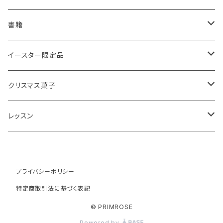
スコーンと紅茶のギフト
ルバーブ
チーズスコーン
バナナブレッド
アールグレイ
書籍
アウトレットスコーン
リーフ
アールグレイ
オーガニックラベンダー
ウエリッシュケーキ
セイロンティー
インテリア
イースター限定品
チーズスコーン
ティーバッグ
ディンブラ
いちご
抹茶と小豆
ヴィクトリアサンドイッチケーキ
紅茶ギフト
紅茶缶
ビスケット・クッキー
クリスマス菓子
ウバ
紅茶・お菓子ギフト
栗のスコーン
オレンジとポピーシードのケーキ
薔薇の紅茶
本
アイシングクッキー
ミンスパイ
レッスン
ヌワラエリヤ
紅茶ギフトボックス
全粒粉のスコーン
ミンスパイ
ストロベリーティー
エコバッグ
クリスマスプディング
動画レッスン
ルフナ
プライバシーポリシー
苺ミルク
シードケーキ
イングリッシュブレックファースト
テーブル雑貨・器
ジンジャーブレッドマン
オンラインレッスン
特定商取引法に基づく表記
キャンディー
レモンスコーン
ロックケーキ
チャイティー
ジンジャーブレッドケーキ
UAEアブダビ教室レッスン
© PRIMROSE
Powered by