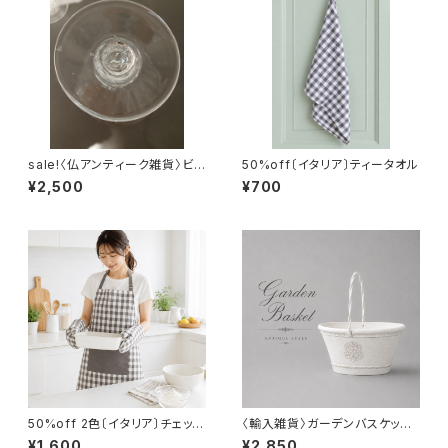
sale!〈仏アンティーク雑貨〉ビオ
50%off〔イタリア〕ティータオル
ット風ガラスのキャンドルホルダ
¥2,500
¥700
ー
50%off 2色〔イタリア〕チェック
〈輸入雑貨〉ガーデンバスケット
エプロン綿100%
(アイボリー)
¥1,600
¥2,850