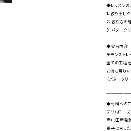
◆レッスンの
1、絞り出し
2、絞り方の
3、バターク
◆実習内容
デモンストレ
全ての工程を
お持ち帰りい
（バタークリ
￣￣￣￣￣
◆材料への
プリムローズ
産）、国産発
菓子に合った