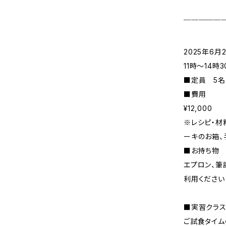
￣￣￣￣￣
2025年6月2
11時〜14時
■定員 5名
■費用
¥12,000
※レシピ・材
ーキのお箱、
■お持ち物
エプロン、筆
利用ください
■実習クラス
ご試食タイム