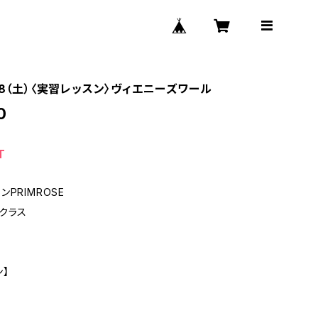
28（土）〈実習レッスン〉ヴィエニーズワール
0
T
PRIMROSE
クラス
ン】
】