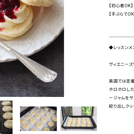
【初心者OK】
【手ぶらでOK
￣￣￣￣￣
◆レッスンメ
ヴィエニーズ
英国では定
ホロホロした
ージャムをサ
絞り出しクッ