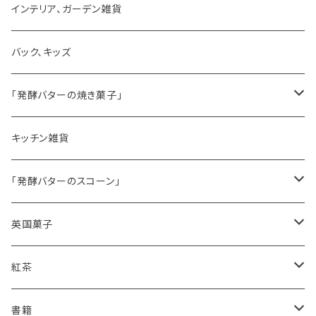
ゼリーモールド
インテリア、ガーデン雑貨
コンポート
バック、キッズ
ハマースレイ
「発酵バターの焼き菓子」
バターサンドクッキー
キッチン雑貨
シードケーキ
「発酵バターのスコーン」
レモンドリズルケーキ
プレーンスコーン
英国菓子
スコーンギフト
オーガニックラベンダー
アールグレイティースコーン
レモンドリズルケーキ
紅茶
スコーンと紅茶のギフト
ルバーブ
チーズスコーン
バナナブレッド
アールグレイ
書籍