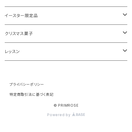
アウトレットスコーン
リーフ
アールグレイ
オーガニックラベンダー
ウエリッシュケーキ
セイロンティー
インテリア
イースター限定品
チーズスコーン
ティーバッグ
ディンブラ
いちご
抹茶と小豆
ヴィクトリアサンドイッチケーキ
紅茶ギフト
紅茶缶
ビスケット・クッキー
クリスマス菓子
ウバ
紅茶・お菓子ギフト
栗のスコーン
オレンジとポピーシードのケーキ
薔薇の紅茶
本
アイシングクッキー
ミンスパイ
レッスン
ヌワラエリヤ
紅茶ギフトボックス
全粒粉のスコーン
ミンスパイ
ストロベリーティー
エコバッグ
クリスマスプディング
動画レッスン
ルフナ
プライバシーポリシー
苺ミルク
シードケーキ
イングリッシュブレックファースト
テーブル雑貨・器
ジンジャーブレッドマン
オンラインレッスン
特定商取引法に基づく表記
キャンディー
レモンスコーン
ロックケーキ
チャイティー
ジンジャーブレッドケーキ
UAEアブダビ教室レッスン
© PRIMROSE
Powered by
サマープディング
ティーバック