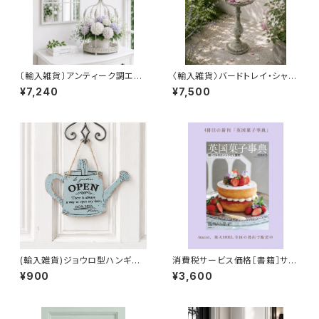
〔輸入雑貨〕アンティーク調エレ
〈輸入雑貨〉バードトレイ・シャビ
ガント・バードケージ
ースタイル
¥7,240
¥7,500
(輸入雑貨)ジョウロ型ハンギン
消費税サービス価格［書籍］サイ
グプレート(ブルー)
ン入り「英国菓子事典」
¥900
¥3,600