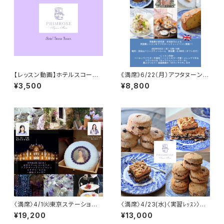
【レッスン動画】ホテルスコーン
《満席》6/22（月）アフタヌーンテ
（レシピ・資料付き）
ィーイベント@ベリーズティール
¥3,500
¥8,800
ーム
〈満席〉4/1㈫東京ステーション
〈満席〉4/23(水)〈実習ﾚｯｽﾝ〉英
ホテル 〈スミレ〉アフタヌーンテ
国産スペルト全粒粉とデーツの
¥19,200
¥13,000
ィーイベント
スコーンとお菓子