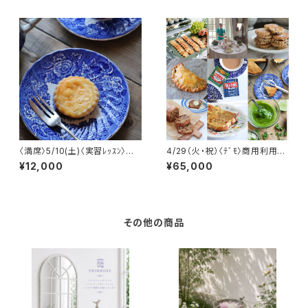
〈満席〉5/10(土)〈実習ﾚｯｽﾝ〉英
4/29（火・祝）〈ﾃﾞﾓ〉商用利用
国伝統菓子ﾒｲﾄﾞｵﾌﾞｵﾅｰとﾗﾌﾊﾟﾌ
可 ﾌﾟﾛﾌｪｯｼｮﾅﾙｸﾗｽ「ウェール
¥12,000
¥65,000
ﾍﾟｲｽﾄﾘｰ
ズの郷土菓子＆料理」
その他の商品