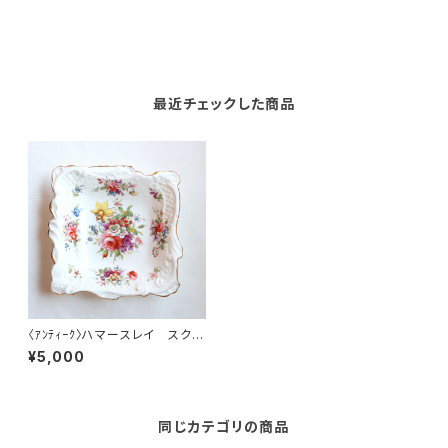
最近チェックした商品
〈ｱﾝﾃｨｰｸ〉ハマースレイ スクエ
アトレイ
¥5,000
同じカテゴリの商品