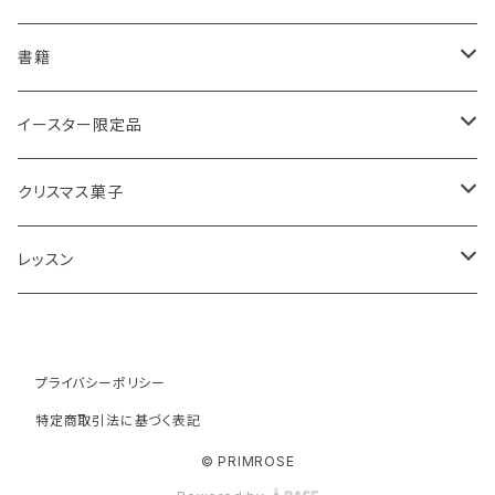
スコーンと紅茶のギフト
ルバーブ
チーズスコーン
バナナブレッド
アールグレイ
書籍
アウトレットスコーン
リーフ
アールグレイ
オーガニックラベンダー
ウエリッシュケーキ
セイロンティー
インテリア
イースター限定品
チーズスコーン
ティーバッグ
ディンブラ
いちご
抹茶と小豆
ヴィクトリアサンドイッチケーキ
紅茶ギフト
紅茶缶
ビスケット・クッキー
クリスマス菓子
ウバ
紅茶・お菓子ギフト
栗のスコーン
オレンジとポピーシードのケーキ
薔薇の紅茶
本
アイシングクッキー
ミンスパイ
レッスン
ヌワラエリヤ
紅茶ギフトボックス
全粒粉のスコーン
ミンスパイ
ストロベリーティー
エコバッグ
クリスマスプディング
動画レッスン
ルフナ
プライバシーポリシー
苺ミルク
シードケーキ
イングリッシュブレックファースト
テーブル雑貨・器
ジンジャーブレッドマン
オンラインレッスン
特定商取引法に基づく表記
キャンディー
レモンスコーン
ロックケーキ
チャイティー
ジンジャーブレッドケーキ
UAEアブダビ教室レッスン
© PRIMROSE