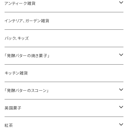
アンティーク雑貨
ゼリーモールド
インテリア、ガーデン雑貨
コンポート
バック、キッズ
ハマースレイ
「発酵バターの焼き菓子」
バターサンドクッキー
キッチン雑貨
シードケーキ
「発酵バターのスコーン」
レモンドリズルケーキ
プレーンスコーン
英国菓子
スコーンギフト
オーガニックラベンダー
アールグレイティースコーン
レモンドリズルケーキ
紅茶