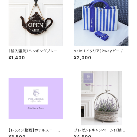
〔輸入雑貨〕ハンギングプレート
sale!〔イタリア〕2wayビーチバ
(ブラック)
ッグ
¥1,400
¥2,000
【レッスン動画】ホテルスコーン
プレゼントキャンペーン！〔輸入
（レシピ・資料付き）
雑貨〕シャビースタイル・バード
¥3,500
¥4,500