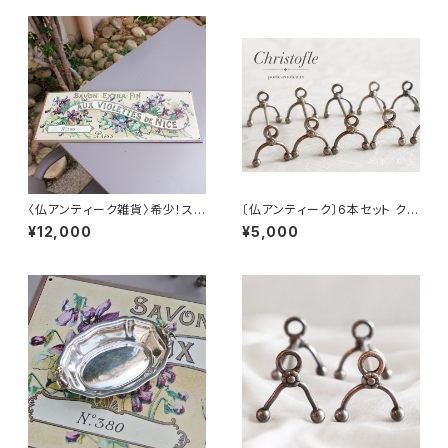
〈仏アンティーク雑貨〉希少！スミ
〔仏アンティーク〕6本セット クリ
レの看板、サインボード
ストフル
¥12,000
¥5,000