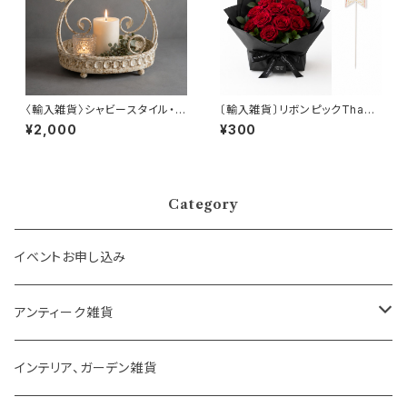
〈輸入雑貨〉シャビースタイル・エ
〔輸入雑貨〕リボンピックThank
レガントトレイ
you
¥2,000
¥300
Category
イベントお申し込み
アンティーク雑貨
ゼリーモールド
インテリア、ガーデン雑貨