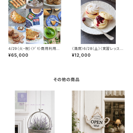
4/29（火・祝）〈ﾃﾞﾓ〉商用利用
〈満席〉6/28（土）〈実習レッス
可 ﾌﾟﾛﾌｪｯｼｮﾅﾙｸﾗｽ「ウェール
ン〉ヴィエニーズワール
¥65,000
¥12,000
ズの郷土菓子＆料理」
その他の商品