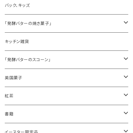
コンポート
バック、キッズ
ハマースレイ
「発酵バターの焼き菓子」
バターサンドクッキー
キッチン雑貨
シードケーキ
「発酵バターのスコーン」
レモンドリズルケーキ
プレーンスコーン
英国菓子
スコーンギフト
オーガニックラベンダー
アールグレイティースコーン
レモンドリズルケーキ
紅茶
スコーンと紅茶のギフト
ルバーブ
チーズスコーン
バナナブレッド
アールグレイ
書籍
アウトレットスコーン
リーフ
アールグレイ
オーガニックラベンダー
ウエリッシュケーキ
セイロンティー
インテリア
イースター限定品