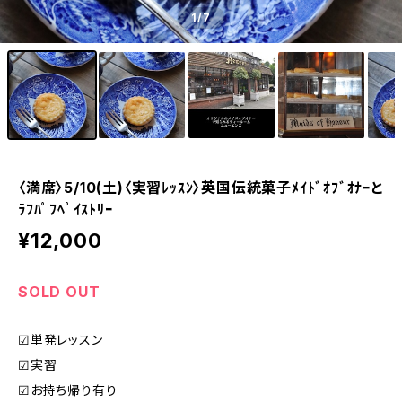
1
/7
〈満席〉5/10(土)〈実習ﾚｯｽﾝ〉英国伝統菓子ﾒｲﾄﾞｵﾌﾞｵﾅｰと
ﾗﾌﾊﾟﾌﾍﾟｲｽﾄﾘｰ
¥12,000
SOLD OUT
☑単発レッスン
☑実習
☑お持ち帰り有り