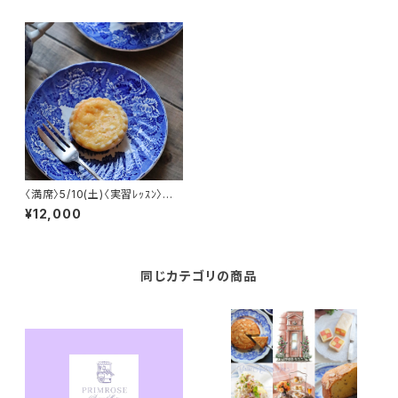
〈満席〉5/10(土)〈実習ﾚｯｽﾝ〉英
国伝統菓子ﾒｲﾄﾞｵﾌﾞｵﾅｰとﾗﾌﾊﾟﾌ
¥12,000
ﾍﾟｲｽﾄﾘｰ
同じカテゴリの商品