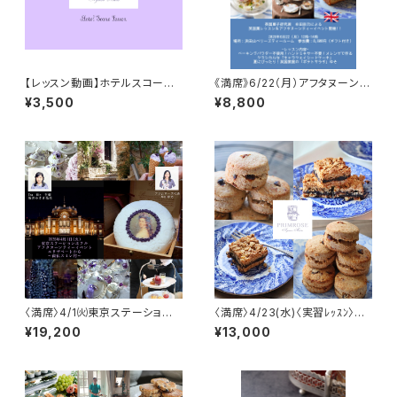
【レッスン動画】ホテルスコーン
《満席》6/22（月）アフタヌーンテ
（レシピ・資料付き）
ィーイベント@ベリーズティール
¥3,500
¥8,800
ーム
〈満席〉4/1㈫東京ステーション
〈満席〉4/23(水)〈実習ﾚｯｽﾝ〉英
ホテル 〈スミレ〉アフタヌーンテ
国産スペルト全粒粉とデーツの
¥19,200
¥13,000
ィーイベント
スコーンとお菓子