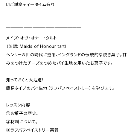
☑ご試食ティータイム有り
￣￣￣￣￣￣￣￣￣￣￣￣￣￣￣￣￣
メイズ・オヴ・オナー・タルト
（英語: Maids of Honour tart）
ヘンリー８世の時代に遡る、イングランドの伝統的な焼き菓子。甘
みをつけたチーズをつめたパイ生地を用いたお菓子です。
知っておくと大活躍！
簡易タイプのパイ生地（ラフパフペイストリー）を学びます。
レッスン内容
①お菓子の歴史。
②材料について。
③ラフパフペイストリー実習