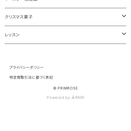
チーズスコーン
ティーバッグ
ディンブラ
いちご
抹茶と小豆
ヴィクトリアサンドイッチケーキ
紅茶ギフト
紅茶缶
ビスケット・クッキー
クリスマス菓子
ウバ
紅茶・お菓子ギフト
栗のスコーン
オレンジとポピーシードのケーキ
薔薇の紅茶
本
アイシングクッキー
ミンスパイ
レッスン
ヌワラエリヤ
紅茶ギフトボックス
全粒粉のスコーン
ミンスパイ
ストロベリーティー
エコバッグ
クリスマスプディング
動画レッスン
ルフナ
プライバシーポリシー
苺ミルク
シードケーキ
イングリッシュブレックファースト
テーブル雑貨・器
ジンジャーブレッドマン
オンラインレッスン
特定商取引法に基づく表記
キャンディー
レモンスコーン
ロックケーキ
チャイティー
ジンジャーブレッドケーキ
UAEアブダビ教室レッスン
© PRIMROSE
Powered by
サマープディング
ティーバック
キャロットケーキ